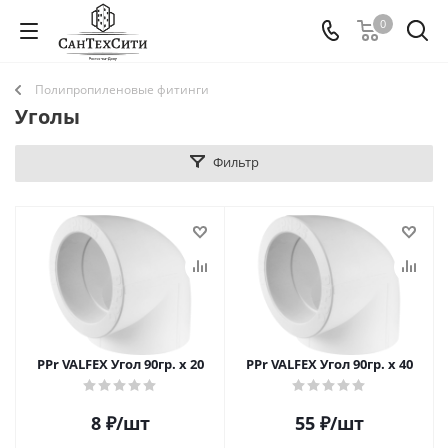
0
Полипропиленовые фитинги
Уголы
Фильтр
PPr VALFEX Угол 90гр. x 20
PPr VALFEX Угол 90гр. x 40
8
₽
/шт
55
₽
/шт