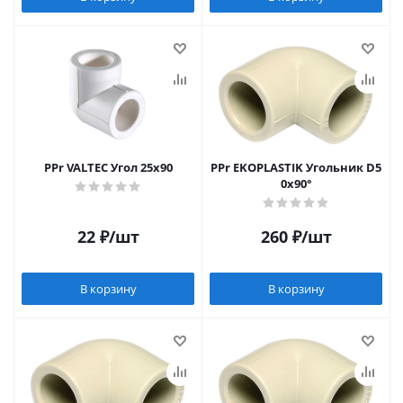
PPr VALTEC Угол 25х90
PPr EKOPLASTIK Угольник D5
0х90°
22
₽
/шт
260
₽
/шт
В корзину
В корзину