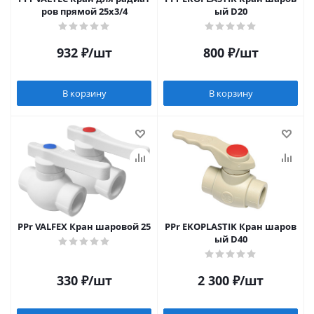
ров прямой 25х3/4
ый D20
932
₽
/шт
800
₽
/шт
В корзину
В корзину
PPr VALFEX Кран шаровой 25
PPr EKOPLASTIK Кран шаров
ый D40
330
₽
/шт
2 300
₽
/шт