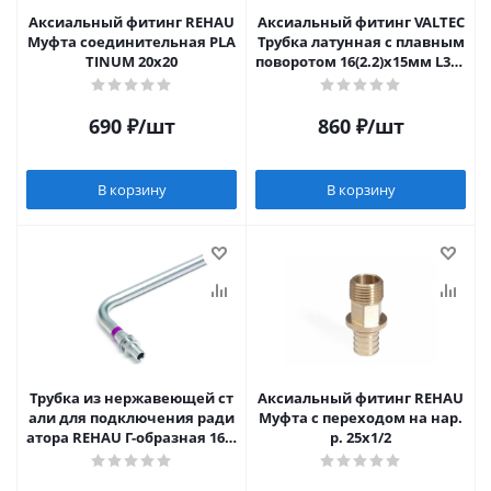
Аксиальный фитинг REHAU
Аксиальный фитинг VALTEC
Муфта соединительная PLA
Трубка латунная с плавным
TINUM 20х20
поворотом 16(2.2)х15мм L300
мм
690
₽
/шт
860
₽
/шт
В корзину
В корзину
Трубка из нержавеющей ст
Аксиальный фитинг REHAU
али для подключения ради
Муфта с переходом на нар.
атора REHAU Г-образная 16м
р. 25х1/2
м L250