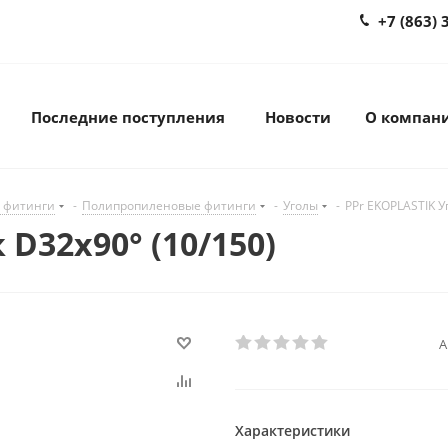
+7 (863) 
Последние поступления
Новости
О компан
 фитинги
-
Полипропиленовые фитинги
-
Уголы
-
PPr EKOPLASTIK У
D32х90° (10/150)
А
Характеристики