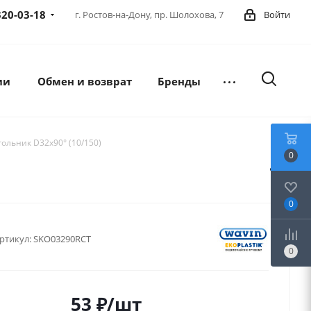
320-03-18
г. Ростов-на-Дону,
пр. Шолохова, 7
Войти
ии
Обмен и возврат
Бренды
гольник D32х90° (10/150)
0
0
ртикул:
SKO03290RCT
0
53
₽
/шт