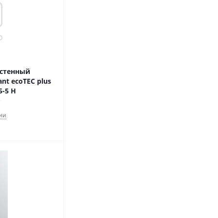
астенный
nt ecoTEC plus
5-5 H
ии