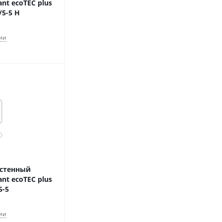
nt ecoTEC plus
/5-5 H
ии
астенный
nt ecoTEC plus
5-5
ии