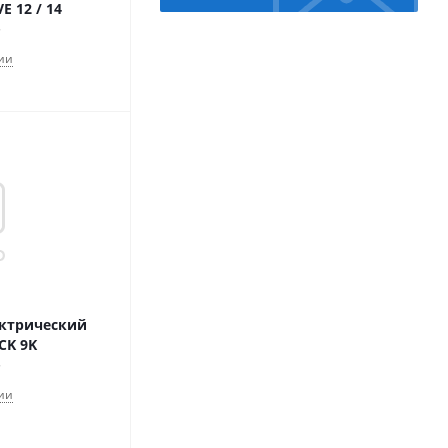
E 12 / 14
ии
ектрический
OCK 9K
ии