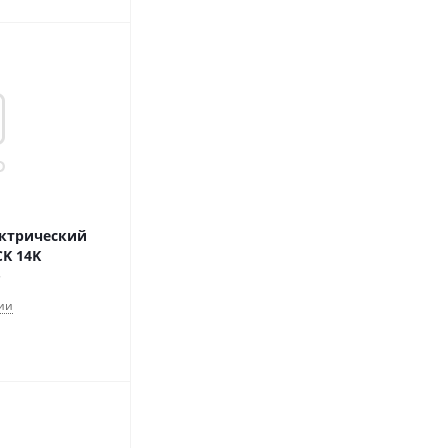
ектрический
CK 14K
ии