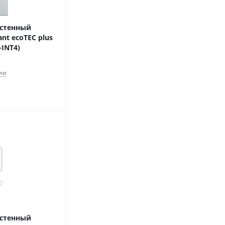
астенный
nt ecoTEC plus
-INT4)
ии
астенный