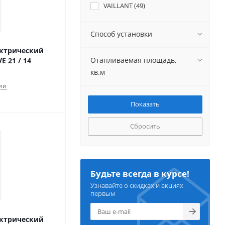
VAILLANT (
49
)
Способ установки
ектрический
Отапливаемая площадь,
E 21 / 14
кв.м
ии
Сбросить
Будьте всегда в курсе!
Узнавайте о скидках и акциях
первым
ектрический