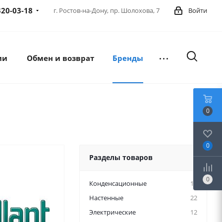
320-03-18
г. Ростов-на-Дону,
пр. Шолохова, 7
Войти
ии
Обмен и возврат
Бренды
0
0
Разделы товаров
0
Конденсационные
15
Настенные
22
Электрические
12