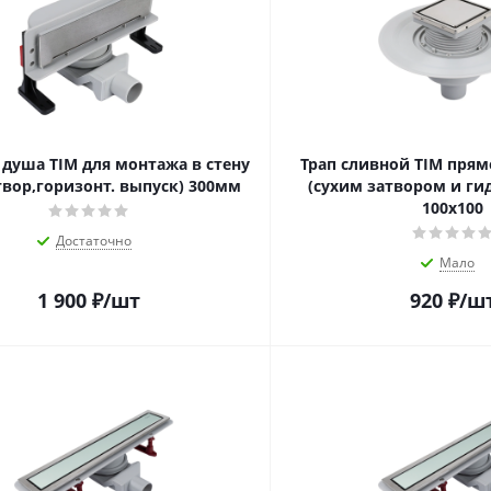
 душа TIM для монтажа в стену
Трап сливной TIM прям
атвор,горизонт. выпуск) 300мм
(сухим затвором и ги
100х100
Достаточно
Мало
1 900
₽
/шт
920
₽
/ш