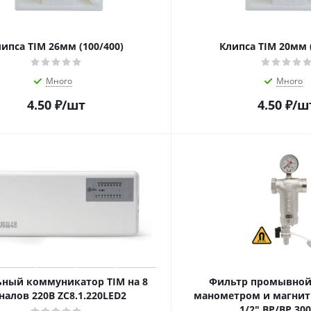
ипса TIM 26мм (100/400)
Клипса TIM 20мм (
Много
Много
4.50
₽
/шт
4.50
₽
/ш
ьный коммуникатор TIM на 8
Фильтр промывной 
налов 220В ZC8.1.220LED2
манометром и магнит
1/2" ВР/ВР 3