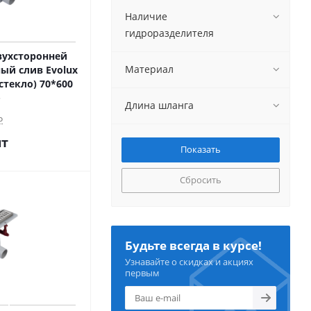
Наличие
гидроразделителя
двухсторонней
Материал
ый слив Evolux
стекло) 70*600
Длина шланга
о
шт
Сбросить
Будьте всегда в курсе!
Узнавайте о скидках и акциях
первым