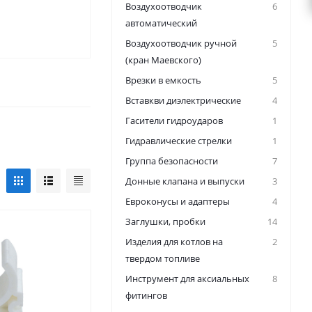
Воздухоотводчик
6
автоматический
Воздухоотводчик ручной
5
(кран Маевского)
Врезки в емкость
5
Вставкви диэлектрические
4
Гасители гидроударов
1
Гидравлические стрелки
1
Группа безопасности
7
Донные клапана и выпуски
3
Евроконусы и адаптеры
4
Заглушки, пробки
14
Изделия для котлов на
2
твердом топливе
Инструмент для аксиальных
8
фитингов