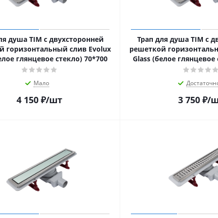
ля душа TIM с двухсторонней
Трап для душа TIM с 
й горизонтальный слив Evolux
решеткой горизонтальн
белое глянцевое стекло) 70*700
Glass (белое глянцевое 
Мало
Достаточн
4 150
₽
/шт
3 750
₽
/