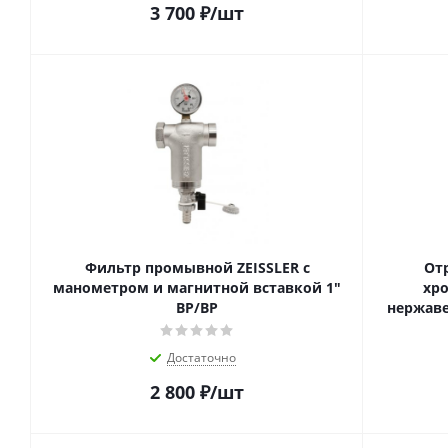
3 700
₽
/шт
Фильтр промывной ZEISSLER с
От
манометром и магнитной вставкой 1"
хр
ВР/ВР
нержаве
Достаточно
2 800
₽
/шт