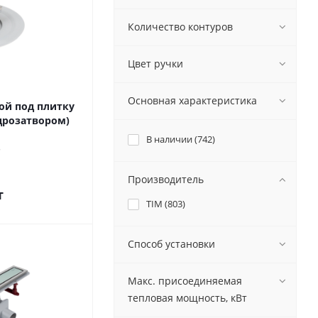
Количество контуров
Цвет ручки
Основная характеристика
ой под плитку
дрозатвором)
В наличии (
742
)
Производитель
т
TIM (
803
)
Способ установки
Макс. присоединяемая
тепловая мощность, кВт