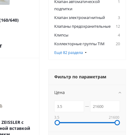
Клапан автоматической
1
подпитки
Клапан электромагнитный
3
160/640)
Клапаны предохранительные
12
Клипсы
4
Коллекторные группы TIM
20
т
Ещё 82 раздела
Фильтр по параметрам
Цена
3.5
21600
ZEISSLER с
ной вставкой
00мкм