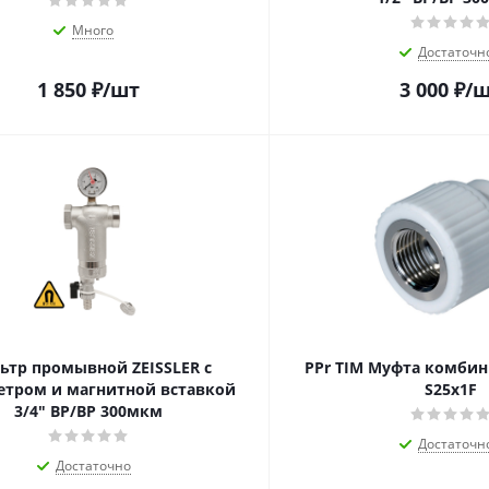
Много
Достаточн
1 850
₽
/шт
3 000
₽
/
ьтр промывной ZEISSLER с
PPr TIM Муфта комбин
тром и магнитной вставкой
S25х1F
3/4" ВР/ВР 300мкм
Достаточн
Достаточно