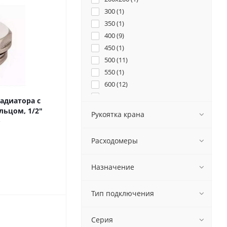
300 (
1
)
350 (
1
)
400 (
9
)
450 (
1
)
500 (
11
)
550 (
1
)
600 (
12
)
650 (
1
)
радиатора с
700 (
11
)
ьцом, 1/2"
Рукоятка крана
750 (
1
)
800 (
11
)
Расходомеры
850 (
2
)
950 (
1
)
Назначение
Тип подключения
Серия