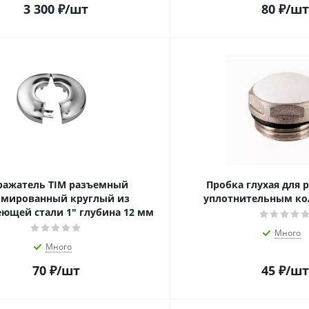
3 300
₽
/шт
80
₽
/шт
ражатель TIM разъемный
Пробка глухая для 
омированный круглый из
уплотнительным кол
ющей стали 1" глубина 12 мм
Много
Много
70
₽
/шт
45
₽
/шт