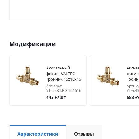
Модификации
Аксиальный
Аксиа
фитинг VALTEC
фитин
Тройник 16х16х16
Тройн
перех
Артикул:
Артику
16х20
VTm.431.BG.161616
VTm.43
445
₽
/шт
588
₽
Характеристики
Отзывы