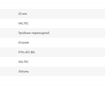
25 мм
VALTEC
Тройник переходной
Италия
VTm.431.BG
VALTEC
Латунь