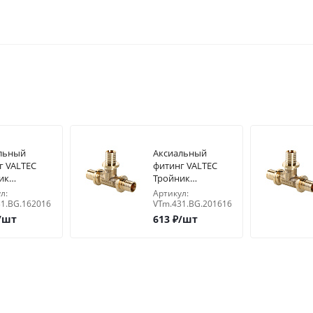
льный
Аксиальный
г VALTEC
фитинг VALTEC
ик
Тройник
одной
переходной
л:
Артикул:
х16
20х16х16
1.BG.162016
VTm.431.BG.201616
/шт
613
₽
/шт