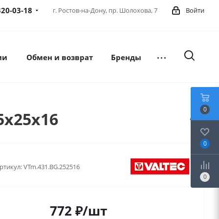
320-03-18
г. Ростов-на-Дону,
пр. Шолохова, 7
Войти
ии
Обмен и возврат
Бренды
0
5х25х16
0
ртикул:
VTm.431.BG.252516
0
772
₽
/шт