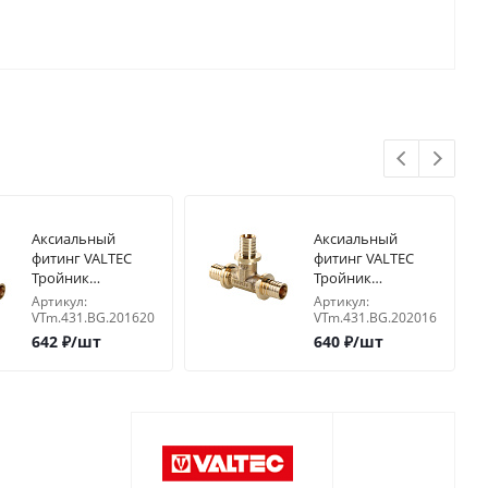
Аксиальный
Аксиальный
фитинг VALTEC
фитинг VALTEC
Тройник
Тройник
переходной
переходной
Артикул:
Артикул:
20х16х20
20х20х16
VTm.431.BG.201620
VTm.431.BG.202016
642
₽
/шт
640
₽
/шт