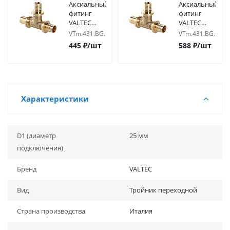
Аксиальный
Аксиальный
фитинг
фитинг
VALTEC
VALTEC
Тройник
Тройник
VTm.431.BG.161616
VTm.431.BG.1620
16х16х16
переходной
445
₽
/шт
588
₽
/шт
16х20х16
Характеристики
D1 (диаметр
25 мм
подключения)
Бренд
VALTEC
Вид
Тройник переходной
Страна производства
Италия