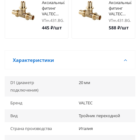
Аксиальный
Аксиальный
фитинг
фитинг
VALTEC
VALTEC
Тройник
Тройник
VTm.431.BG.161616
VTm.431.BG.1620
16х16х16
переходной
445
₽
/шт
588
₽
/шт
16х20х16
Характеристики
D1 (диаметр
20 мм
подключения)
Бренд
VALTEC
Вид
Тройник переходной
Страна производства
Италия