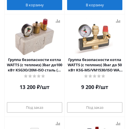
В корзину
В корзину
Группа безопасности котла
Группа безопасности котла
WATTS (с теплоиз) 3bar до100
WATTS (с теплоиз) 3bar до 50
кВт KSG3O/20M-ISO сталь (02
кВт KSG-MS/VM1530/ISO WAT
70136) 10005204
TS (лат.) 10005311
13 200
₽
/шт
9 200
₽
/шт
Под заказ
Под заказ