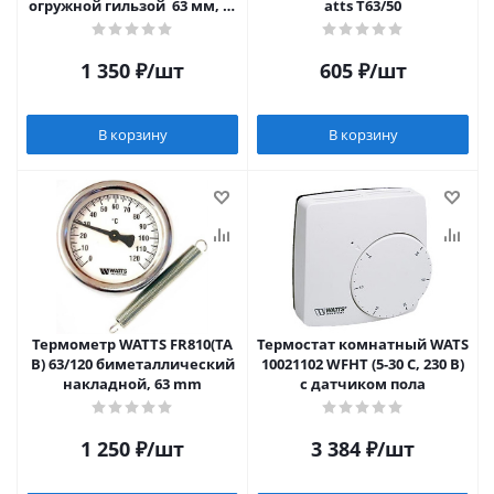
огружной гильзой 63 мм, ш
atts T63/50
туцер 50 мм
1 350
₽
/шт
605
₽
/шт
В корзину
В корзину
Термометр WATTS FR810(ТА
Термостат комнатный WATS
В) 63/120 биметаллический
10021102 WFHT (5-30 C, 230 B)
накладной, 63 mm
с датчиком пола
1 250
₽
/шт
3 384
₽
/шт