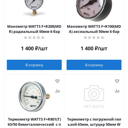
Манометр WATTS F+R200(MD
Манометр WATTS F+R100(MD
R) радиальный 50мм 6 бар
A) аксиальный 50мм 6 бар
1 400
₽
/шт
1 400
₽
/шт
В корзину
В корзину
Термометр WATTS F+R801(T)
Термометр с погружной гил
63/50 биметаллический с п
ьзой 63мм, штуцер 50мм W