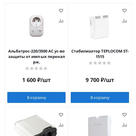
Альбатрос-220/3500 АС ус-во
Стабилизатор TEPLOCOM ST-
защиты от имп-ых перенап
1515
рж.
1 600
₽
/шт
9 700
₽
/шт
В корзину
В корзину