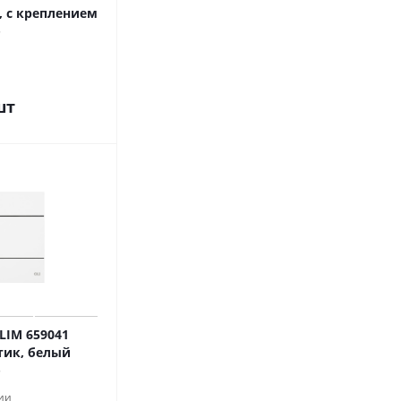
, с креплением
шт
LIM 659041
тик, белый
ии