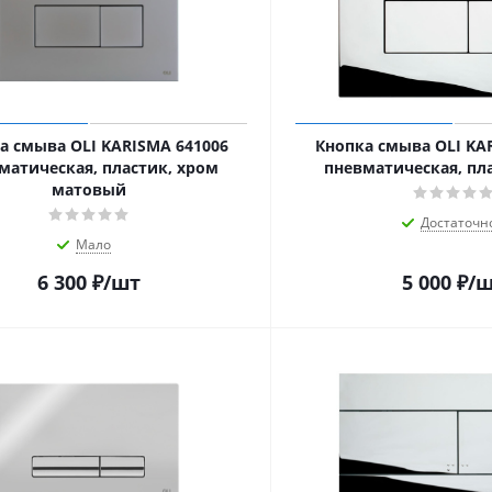
а смыва OLI KARISMA 641006
Кнопка смыва OLI KA
матическая, пластик, хром
пневматическая, пл
матовый
Достаточн
Мало
6 300
₽
/шт
5 000
₽
/