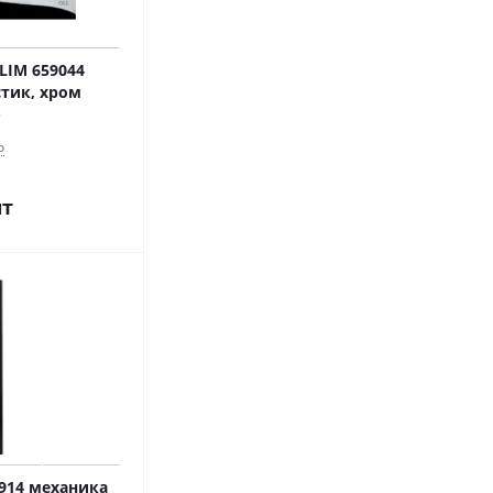
LIM 659044
стик, хром
о
шт
6914 механика