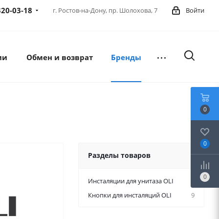
320-03-18
г. Ростов-на-Дону,
пр. Шолохова, 7
Войти
ии
Обмен и возврат
Бренды
0
0
Разделы товаров
0
Инсталяции для унитаза OLI
7
Кнопки для инсталяций OLI
9