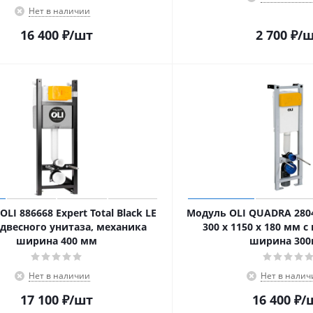
Нет в наличии
16 400
₽
/шт
2 700
₽
/
LI 886668 Expert Total Black LE
Модуль OLI QUADRA 2804
одвесного унитаза, механика
300 x 1150 х 180 мм 
ширина 400 мм
ширина 30
Нет в наличии
Нет в налич
17 100
₽
/шт
16 400
₽
/