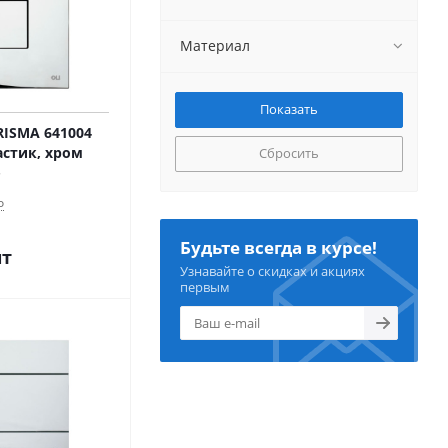
Материал
RISMA 641004
астик, хром
Сбросить
о
Будьте всегда в курсе!
шт
Узнавайте о скидках и акциях
первым