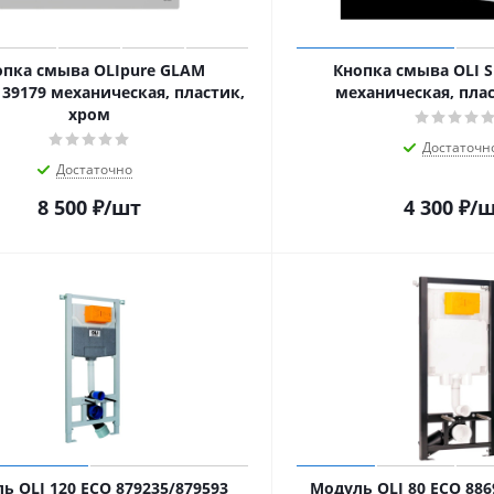
опка смыва OLIpure GLAM
Кнопка смыва OLI S
139179 механическая, пластик,
механическая, пла
хром
Достаточн
Достаточно
8 500
₽
/шт
4 300
₽
/
ь OLI 120 ECO 879235/879593
Модуль OLI 80 ECO 88