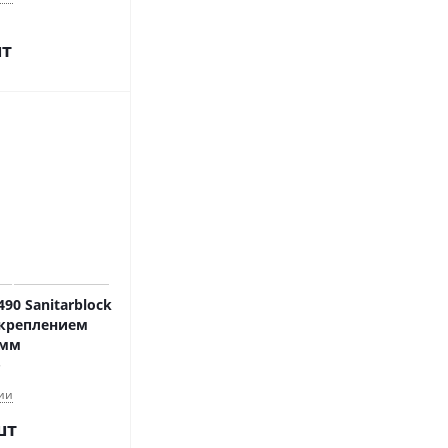
шт
90 Sanitarblock
с креплением
0мм
ии
шт