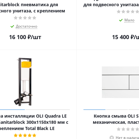
itarblock пневматика для
для подвесного унитаза
сного унитаза, с креплением
Мало
Достаточно
16 100
₽
/шт
15 400
₽
/
а инсталляции OLI Quadra LE
Кнопка смыва OLI S
Sanitarblock 300x1150х180 мм с
механическая, плас
реплением Total Black LE
Нет в налич