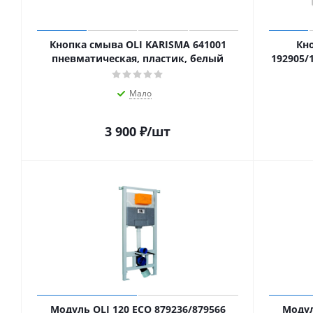
Кнопка смыва OLI KARISMA 641001
Кн
пневматическая, пластик, белый
192905/
Мало
3 900
₽
/шт
Модуль OLI 120 ECO 879236/879566
Модул