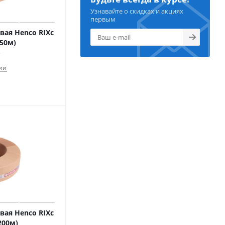
Узнавайте о скидках и акциях
первым
вая Henco RIXc
 50м)
ии
вая Henco RIXc
200м)