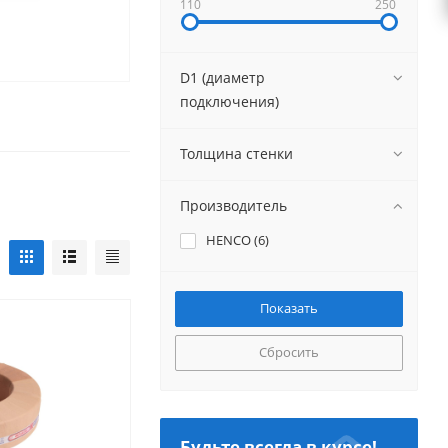
110
250
D1 (диаметр
подключения)
Толщина стенки
Производитель
HENCO (
6
)
Сбросить
Будьте всегда в курсе!