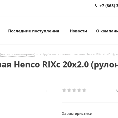
+7 (863) 
Последние поступления
Новости
О компан
 (металлополимерные)
-
Труба металлопластиковая Henco RIXc 20х2.0 (р
я Henco RIXc 20х2.0 (руло
А
Характеристики