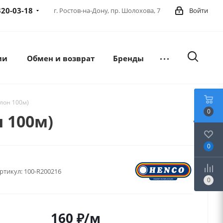
320-03-18
г. Ростов-на-Дону,
пр. Шолохова, 7
Войти
ии
Обмен и возврат
Бренды
улон 100м)
0
н 100м)
0
ртикул:
100-R200216
0
160
₽
/м