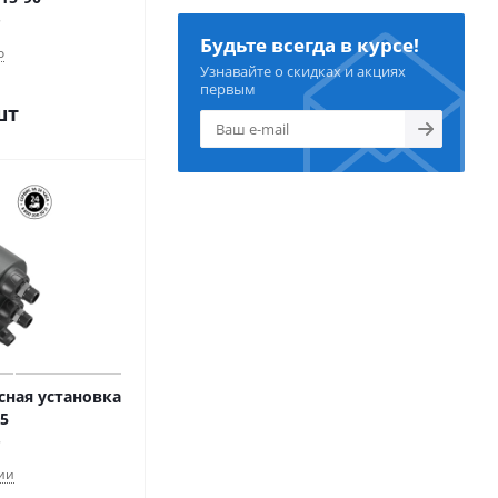
Будьте всегда в курсе!
о
Узнавайте о скидках и акциях
первым
шт
ная установка
55
ии