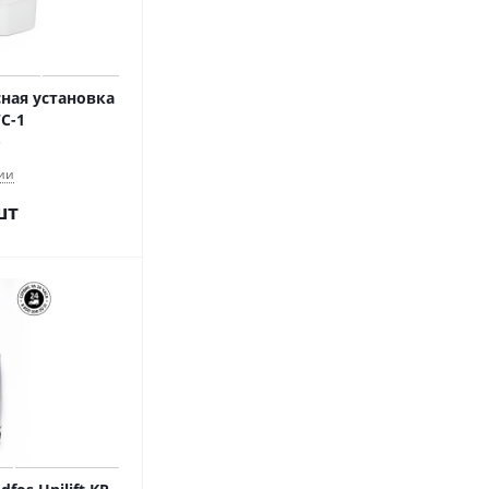
ная установка
C-1
ии
шт