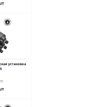
шт
ная установка
35
ии
шт