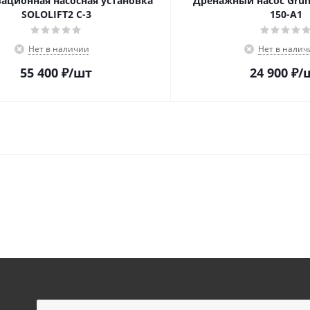
ационная насосная установка
Дренажный насос Grundf
SOLOLIFT2 C-3
150-A1
Нет в наличии
Нет в налич
55 400
₽
/шт
24 900
₽
/