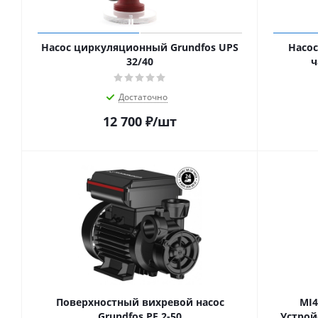
Насос циркуляционный Grundfos UPS
Насо
32/40
ч
Достаточно
12 700
₽
/шт
Поверхностный вихревой насос
MI4
Grundfos PF 2-50
Устрой