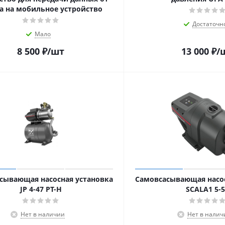
а на мобильное устройство
Достаточн
Мало
8 500
₽
/шт
13 000
₽
/
сывающая насосная установка
Самовсасывающая насос
JP 4-47 PT-H
SCALA1 5-
Нет в наличии
Нет в налич