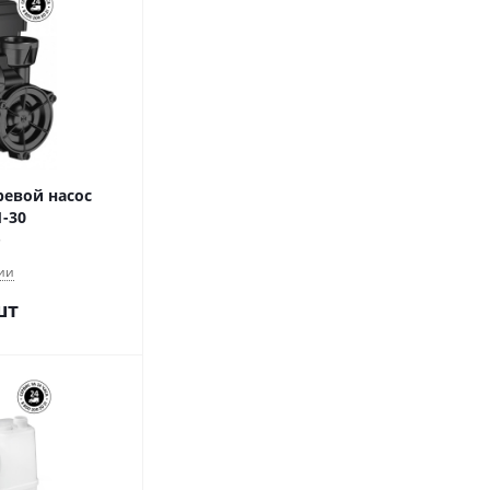
евой насос
1-30
ии
шт