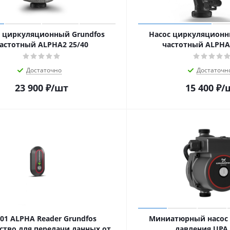
с циркуляционный Grundfos
Насос циркуляционн
астотный ALPHA2 25/40
частотный ALPHA1
Достаточно
Достаточн
23 900
₽
/шт
15 400
₽
/
01 ALPHA Reader Grundfos
Миниатюрный насос
ство для передачи данных от
давления UPA 