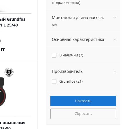
подключения)
Монтажная длина насоса,
ый Grundfos
мм
 L 25/40
Основная характеристика
о
шт
В наличии (
7
)
Производитель
Grundfos (
21
)
Сбросить
 повышения
15-90