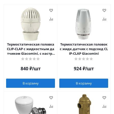
Термостатическая головка
Термостатическая головок
CLIP-CLAP с жидкостным да
с жидк.датчик с подсоед CL
тчиком Giacomini, с настро
IP-CLAP Giacomini
йкой против замор.
840
₽
/шт
924
₽
/шт
В корзину
В корзину