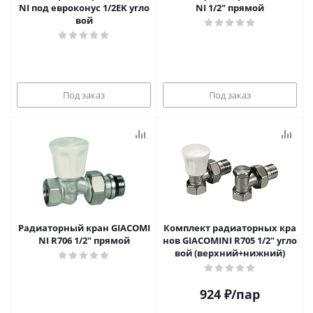
NI под евроконус 1/2EK угло
NI 1/2" прямой
вой
Под заказ
Под заказ
Радиаторный кран GIACOMI
Комплект радиаторных кра
NI R706 1/2" прямой
нов GIACOMINI R705 1/2" угло
вой (верхний+нижний)
924
₽
/пар