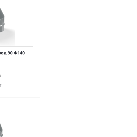
од 90 Ф140
о
т