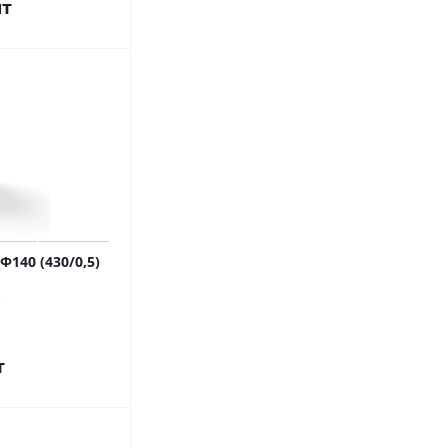
шт
140 (430/0,5)
т