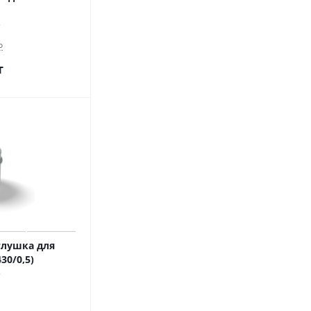
о
т
лушка для
30/0,5)