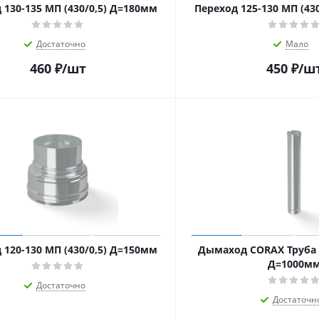
 130-135 МП (430/0,5) Д=180мм
Переход 125-130 МП (43
Достаточно
Мало
460
₽
/шт
450
₽
/ш
 120-130 МП (430/0,5) Д=150мм
Дымаход CORAX Труба Ф
Д=1000м
Достаточно
Достаточн