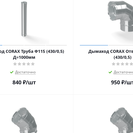
д CORAX Труба Ф115 (430/0,5)
Дымаход CORAX Отв
Д=1000мм
(430/0,5)
Достаточно
Достаточн
840
₽
/шт
950
₽
/ш