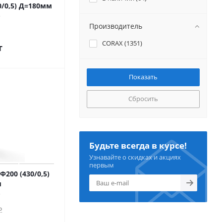
0/0,5) Д=180мм
Производитель
CORAX (
1351
)
т
Сбросить
Будьте всегда в курсе!
Узнавайте о скидках и акциях
первым
200 (430/0,5)
м
о