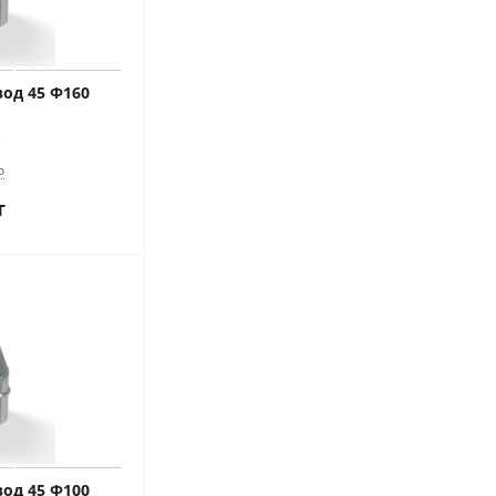
од 45 Ф160
о
т
од 45 Ф100