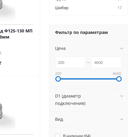
Шибер
17
д Ф125-130 МП
Фильтр по параметрам
50мм
Цена
о
т
200
4600
D1 (диаметр
подключения)
Вид
В наличии (
64
)