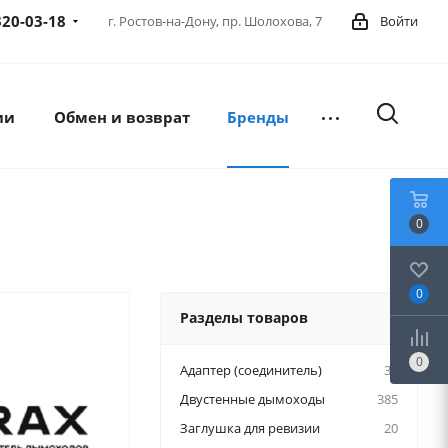
320-03-18
г. Ростов-на-Дону,
пр. Шолохова, 7
Войти
ии
Обмен и возврат
Бренды
0
0
Разделы товаров
0
Адаптер (соединитель)
34
Двустенные дымоходы
385
Заглушка для ревизии
20