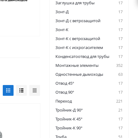
Заглушка для трубы
17
Зонт-Д
17
Зонт-Д с ветрозащитой
17
Зонт-К
17
Зонт-К с ветрозащитой
17
Зонт-К с искрогасителем
17
Конденсатоотвод для трубы
17
Монтажные элементы
352
Одностенные дымоходы
63
Отвод 45°
17
Отвод 90°
17
Переход
221
Тройник-Д 90°
21
Тройник-К 45°
17
Тройник-К 90°
17
Труба
51