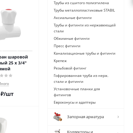
Трубы из сшитого полиэтилена
Трубы металлопластиковые STABIL
Аксиальные фитинги
Трубы и фитинги из нержавеющей
стали
Обжимные фитинги
Пресс фитинги
Канализационые трубы и фитинги
Кран шаровой
Крепеж
ый 25 х 3/4"
Резьбовой фитинг
ямой
Гофрированная труба из нерж.
стали и фитинги
ного
Установочные планки для
₽
/шт
фитингов
Евроконусы и адаптеры
Запорная арматура
Коллекторы и