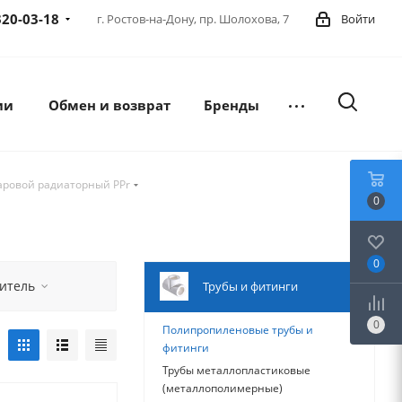
320-03-18
г. Ростов-на-Дону,
пр. Шолохова, 7
Войти
ии
Обмен и возврат
Бренды
аровой радиаторный PPr
0
0
итель
Трубы и фитинги
0
Полипропиленовые трубы и
фитинги
Трубы металлопластиковые
(металлополимерные)