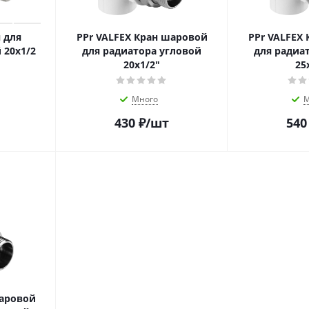
 для
PPr VALFEX Кран шаровой
PPr VALFEX
 20х1/2
для радиатора угловой
для радиа
20х1/2"
25
Много
М
430
₽
/шт
540
шаровой