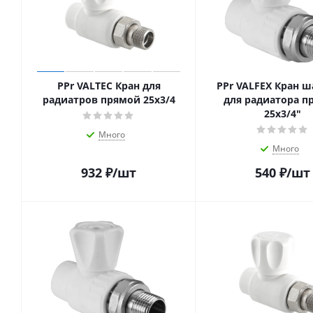
PPr VALTEC Кран для
PPr VALFEX Кран 
радиатров прямой 25х3/4
для радиатора п
25х3/4"
Много
Много
932
₽
/шт
540
₽
/шт