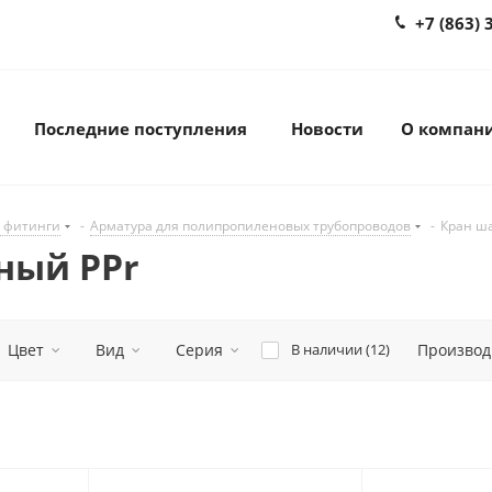
+7 (863) 
Последние поступления
Новости
О компан
 фитинги
-
Арматура для полипропиленовых трубопроводов
-
Кран ш
ный PPr
Цвет
Вид
Серия
В наличии (
12
)
Производ