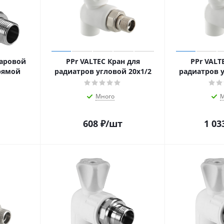
шаровой
PPr VALTEC Кран для
PPr VALT
рямой
радиатров угловой 20х1/2
радиатров у
Много
М
608
₽
/шт
1 03