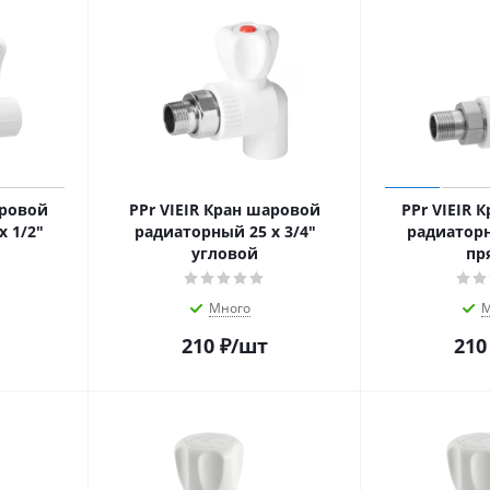
аровой
PPr VIEIR Кран шаровой
PPr VIEIR 
 1/2"
радиаторный 25 х 3/4"
радиаторн
угловой
пр
Много
М
210
₽
/шт
210