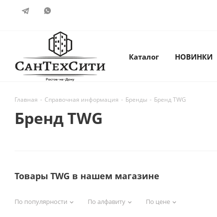
Каталог
НОВИНКИ
Главная
-
Справочная информация
-
Бренды
-
Бренд TWG
Бренд TWG
Товары TWG в нашем магазине
По популярности
По алфавиту
По цене