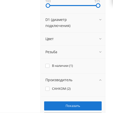
103
515
D1 (диаметр
подключения)
Цвет
Резьба
В наличии (
1
)
Производитель
САНКОМ (
2
)