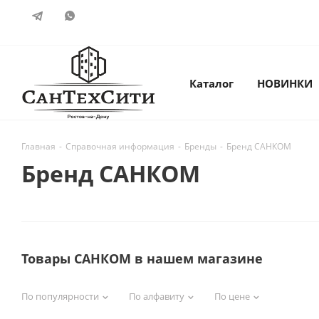
Каталог
НОВИНКИ
Главная
-
Справочная информация
-
Бренды
-
Бренд САНКОМ
Бренд САНКОМ
Товары САНКОМ в нашем магазине
По популярности
По алфавиту
По цене