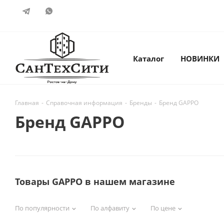
Каталог
НОВИНКИ
Главная
-
Справочная информация
-
Бренды
-
Бренд GAPPO
Бренд GAPPO
Товары GAPPO в нашем магазине
По популярности
По алфавиту
По цене