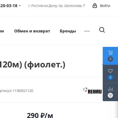
320-03-18
г. Ростов-на-Дону,
пр. Шолохова, 7
Войти
ии
Обмен и возврат
Бренды
0
120м) (фиолет.)
0
ртикул:
11360521120
0
290
₽
/м