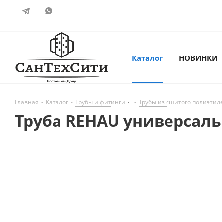
Каталог
НОВИНКИ
Главная
-
Каталог
-
Трубы и фитинги
-
Трубы из сшитого полиэтил
Труба REHAU универсальн