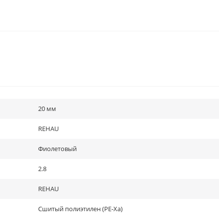
20 мм
REHAU
Фиолетовый
2.8
REHAU
Сшитый полиэтилен (PE-Xa)