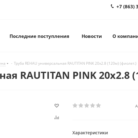
+7 (863) 
Последние поступления
Новости
О компан
ена
-
Труба REHAU универсальная RAUTITAN PINK 20х2.8 (120м) (фиолет.)
ая RAUTITAN PINK 20х2.8 (
А
Характеристики