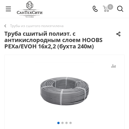
0
Трубы из сшитого полиэтилена
Труба сшитый полиэт. с
антикислородным слоем HOOBS
PEXa/EVOH 16х2,2 (бухта 240м)