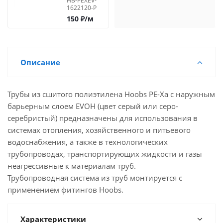
HB-PEXEV-
слоем
1622120-P
HOOBS
150
₽
/м
PEXa/EVOH
16х2,2
(бухта
120м)
Описание
Трубы из сшитого полиэтилена Hoobs PE-Xa с наружным
барьерным слоем EVOH (цвет серый или серо-
серебристый) предназначены для использования в
системах отопления, хозяйственного и питьевого
водоснабжения, а также в технологических
трубопроводах, транспортирующих жидкости и газы
неагрессивные к материалам труб.
Трубопроводная система из труб монтируется с
применением фитингов Hoobs.
Характеристики