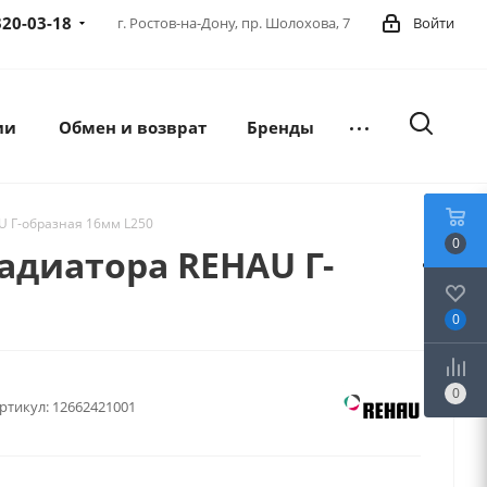
320-03-18
г. Ростов-на-Дону,
пр. Шолохова, 7
Войти
ии
Обмен и возврат
Бренды
U Г-образная 16мм L250
0
адиатора REHAU Г-
0
0
ртикул:
12662421001