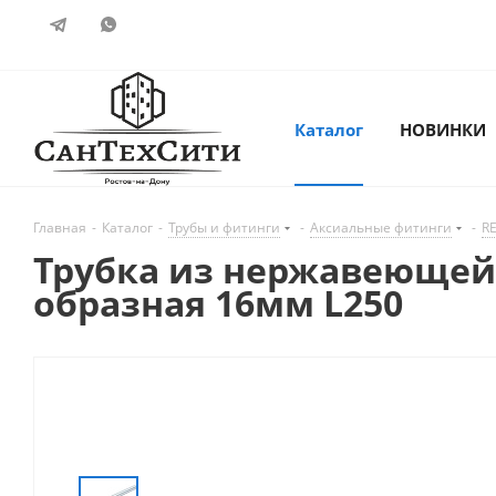
Каталог
НОВИНКИ
Главная
-
Каталог
-
Трубы и фитинги
-
Аксиальные фитинги
-
R
Трубка из нержавеющей 
образная 16мм L250