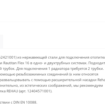
2662421001) из нержавеющей стали для подключения отопите
 и Rautitan Flex 16 в одно- и двухтрубных системах. Подходи
й трубок. Для подключения 1 радиатора требуется 2 трубки.
 помощью резьбозажимных соединений (к ним относятся
 развальцовывать с помощью расширительной насадки Reha
олнительно, из эстетических соображений, мы рекомендуем
ка REHAU (арт. 12404571001).
ствии с DIN EN 10088.