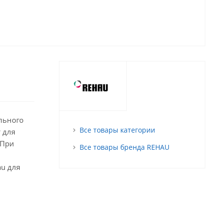
льного
Все товары категории
т для
 При
Все товары бренда REHAU
u для