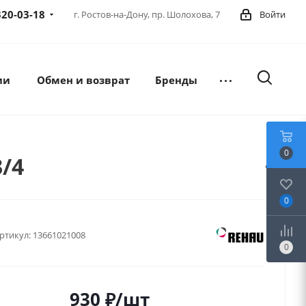
320-03-18
г. Ростов-на-Дону,
пр. Шолохова, 7
Войти
ии
Обмен и возврат
Бренды
0
/4
0
ртикул:
13661021008
0
930
₽
/шт