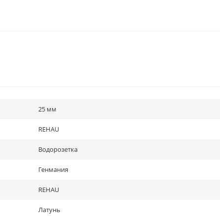
25 мм
REHAU
Водорозетка
Генмания
REHAU
Латунь