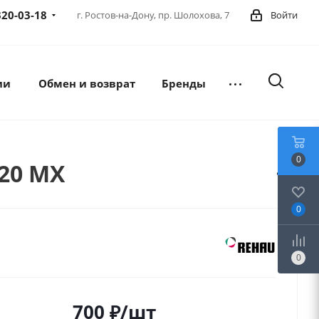
320-03-18
г. Ростов-на-Дону,
пр. Шолохова, 7
Войти
ии
Обмен и возврат
Бренды
0
20 MX
0
0
700
₽
/шт