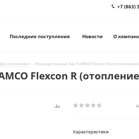
+7 (863) 
Последние поступления
Новости
О компан
Для отопления
-
Расширительный бак FLAMCO Flexcon R (отопление/хвс) 5
CO Flexcon R (отопление/хв
А
Характеристики