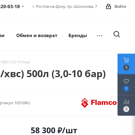
320-03-18
г. Ростов-на-Дону,
пр. Шолохова, 7
Войти
ии
Обмен и возврат
Бренды
00л (3,0-10 бар)
0
с) 500л (3,0-10 бар)
0
ртикул:
16510RU
0
58 300
₽
/шт