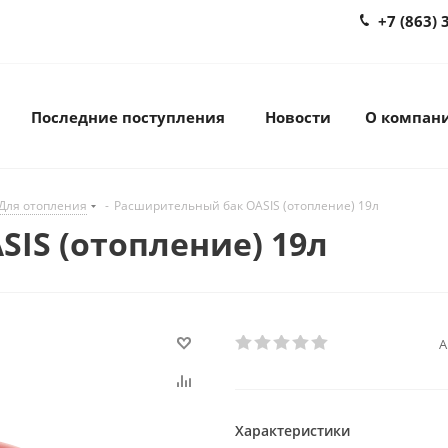
+7 (863) 
Последние поступления
Новости
О компан
Для отопления
-
Расширительный бак OASIS (отопление) 19л
IS (отопление) 19л
А
Характеристики