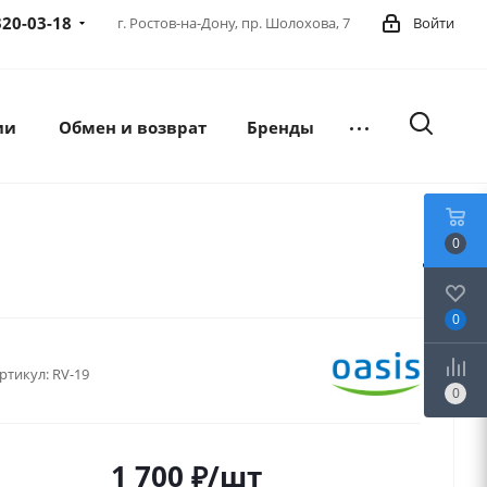
320-03-18
г. Ростов-на-Дону,
пр. Шолохова, 7
Войти
ии
Обмен и возврат
Бренды
0
0
ртикул:
RV-19
0
1 700
₽
/шт