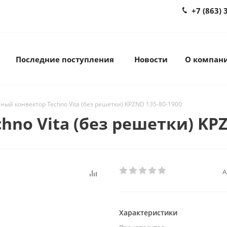
+7 (863) 
Последние поступления
Новости
О компан
ный конвектор Techno Vita (без решетки) KPZND 135-80-1900
no Vita (без решетки) KPZ
А
Характеристики