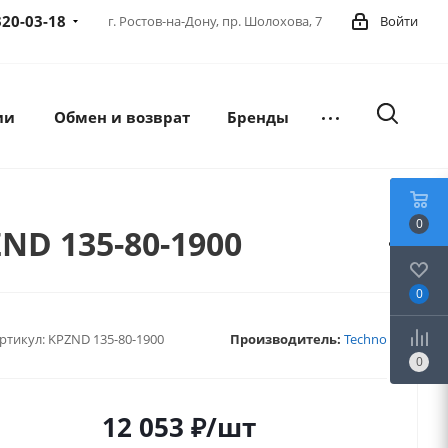
320-03-18
г. Ростов-на-Дону,
пр. Шолохова, 7
Войти
ии
Обмен и возврат
Бренды
0
ND 135-80-1900
0
ртикул:
KPZND 135-80-1900
Производитель:
Techno
0
12 053
₽
/шт