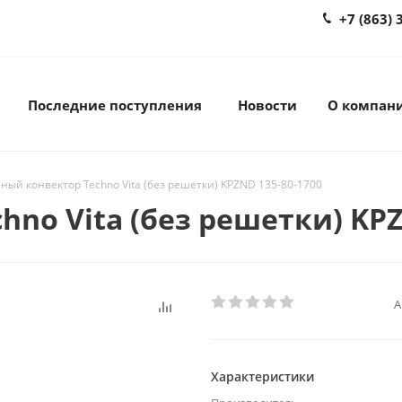
+7 (863) 
Последние поступления
Новости
О компан
ный конвектор Techno Vita (без решетки) KPZND 135-80-1700
no Vita (без решетки) KPZ
А
Характеристики