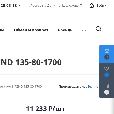
320-03-18
г. Ростов-на-Дону,
пр. Шолохова, 7
Войти
ии
Обмен и возврат
Бренды
0
ND 135-80-1700
0
ртикул:
KPZND 135-80-1700
Производитель:
Techno
0
11 233
₽
/шт