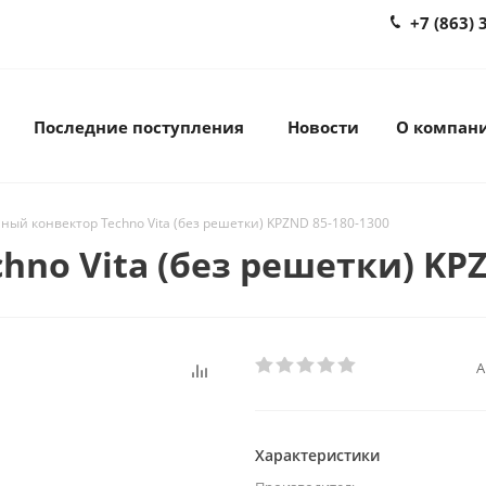
+7 (863) 
Последние поступления
Новости
О компан
ный конвектор Techno Vita (без решетки) KPZND 85-180-1300
no Vita (без решетки) KPZ
А
Характеристики