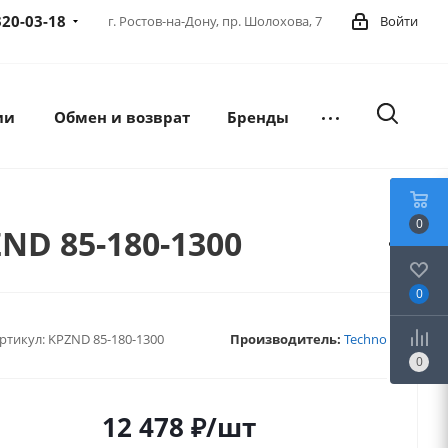
320-03-18
г. Ростов-на-Дону,
пр. Шолохова, 7
Войти
ии
Обмен и возврат
Бренды
0
ND 85-180-1300
0
ртикул:
KPZND 85-180-1300
Производитель:
Techno
0
12 478
₽
/шт