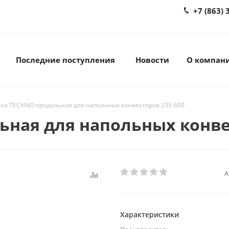
+7 (863) 
Последние поступления
Новости
О компан
ка TECHNO продольная для напольных конвекторов 235-600
ная для напольных конве
А
Характеристики