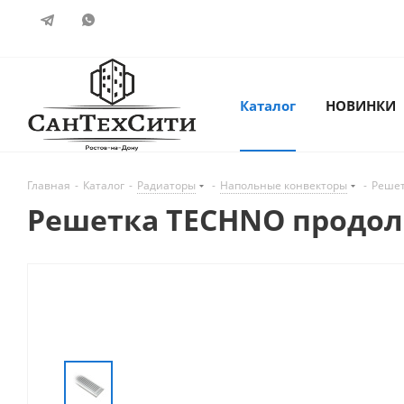
Каталог
НОВИНКИ
Главная
-
Каталог
-
Радиаторы
-
Напольные конвекторы
-
Решет
Решетка TECHNO продоль