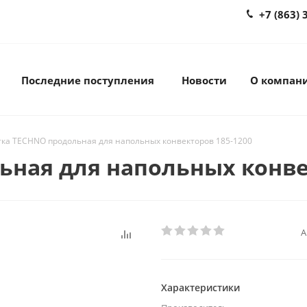
+7 (863) 
Последние поступления
Новости
О компан
ка TECHNO продольная для напольных конвекторов 185-1200
ная для напольных конве
А
Характеристики