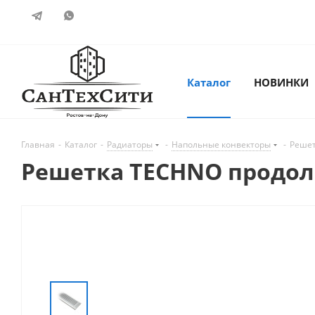
Каталог
НОВИНКИ
Главная
-
Каталог
-
Радиаторы
-
Напольные конвекторы
-
Решет
Решетка TECHNO продоль