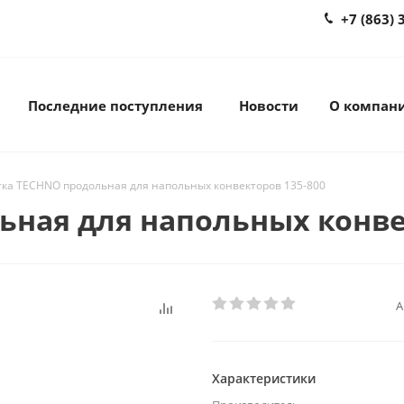
+7 (863) 
Последние поступления
Новости
О компан
ка TECHNO продольная для напольных конвекторов 135-800
ная для напольных конве
А
Характеристики