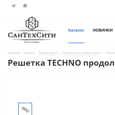
Каталог
НОВИНКИ
Главная
-
Каталог
-
Радиаторы
-
Напольные конвекторы
-
Решет
Решетка TECHNO продоль