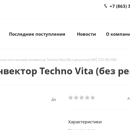
+7 (863) 
Последние поступления
Новости
О компан
ьно-настенный конвектор Techno Vita (без решетки) KPZ 235-80-900
ектор Techno Vita (без ре
А
Характеристики