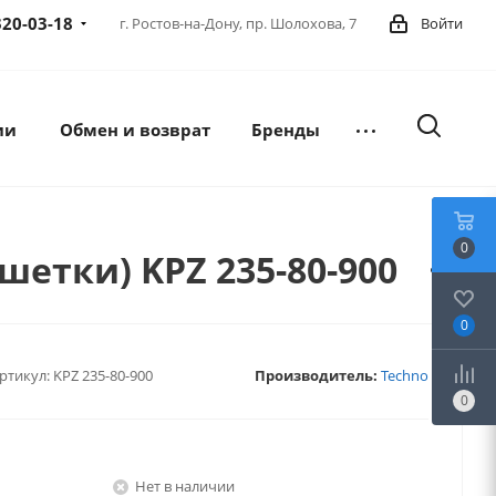
320-03-18
г. Ростов-на-Дону,
пр. Шолохова, 7
Войти
ии
Обмен и возврат
Бренды
0
шетки) KPZ 235-80-900
0
ртикул:
KPZ 235-80-900
Производитель:
Techno
0
Нет в наличии