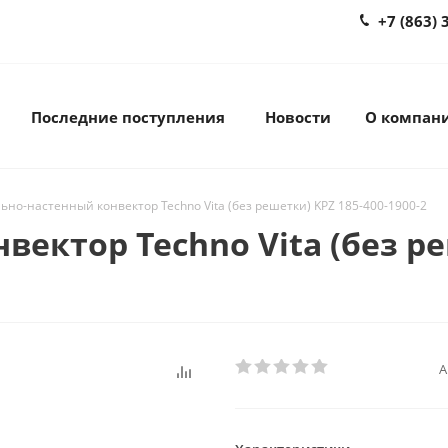
+7 (863) 
Последние поступления
Новости
О компан
ьно-настенный конвектор Techno Vita (без решетки) KPZ 185-400-1900-2
ектор Techno Vita (без ре
А