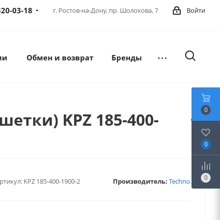
320-03-18
г. Ростов-на-Дону,
пр. Шолохова, 7
Войти
ии
Обмен и возврат
Бренды
0
шетки) KPZ 185-400-
0
0
ртикул:
KPZ 185-400-1900-2
Производитель:
Techno