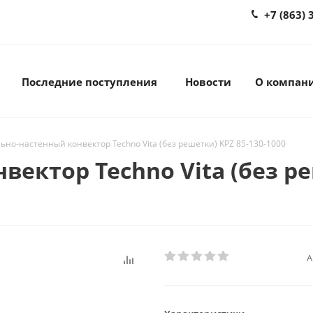
+7 (863) 
Последние поступления
Новости
О компан
ьно-настенный конвектор Techno Vita (без решетки) KPZ 85-130-1000
ектор Techno Vita (без ре
А