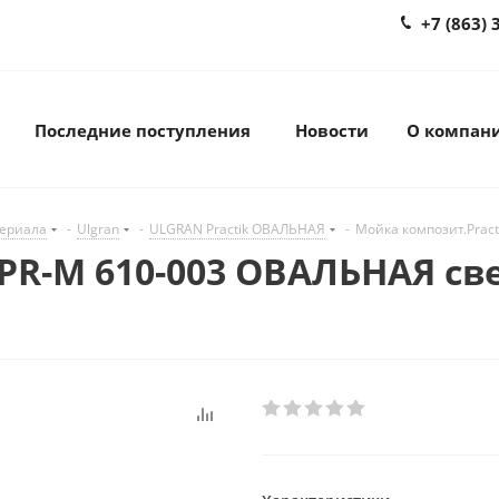
+7 (863) 
Последние поступления
Новости
О компан
териала
-
Ulgran
-
ULGRAN Practik ОВАЛЬНАЯ
-
Мойка композит.Prac
PR-M 610-003 ОВАЛЬНАЯ св