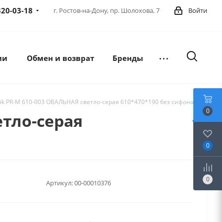
320-03-18
г. Ростов-на-Дону,
пр. Шолохова, 7
Войти
ии
Обмен и возврат
Бренды
tik PR-M 610-003 ОВАЛЬНАЯ светло-серая 610*470*190 без сифона
0
етло-серая
0
0
Артикул:
00-00010376