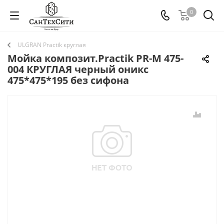
0
ULGRAN Practik круглая
Мойка композит.Practik PR-M 475-
004 КРУГЛАЯ черный оникс
475*475*195 без сифона