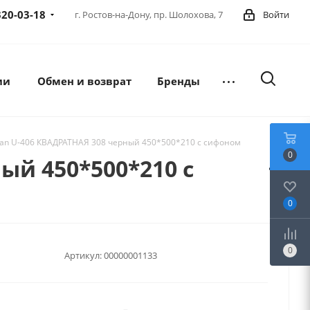
320-03-18
г. Ростов-на-Дону,
пр. Шолохова, 7
Войти
ии
Обмен и возврат
Бренды
ran U-406 КВАДРАТНАЯ 308 черный 450*500*210 с сифоном
0
ый 450*500*210 с
0
0
Артикул:
00000001133