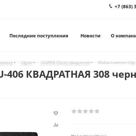
+7 (863) 
Последние поступления
Новости
О компан
териала
-
Ulgran
-
ULGRAN Classic квадратная
-
Мойка композит.Ulg
U-406 КВАДРАТНАЯ 308 черн