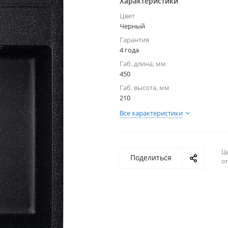
Характеристики
Цвет
Черный
Гарантия
4 года
Габ. длина, мм
450
Габ. высота, мм
210
Все характеристики
Ц
Поделиться
о