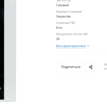
Тип котла
Газовый
Камера сгорания
Закрытая
Наличие ГВС
Есть
Мощность котла, кВт
26
Все характеристики
Ц
Поделиться
о