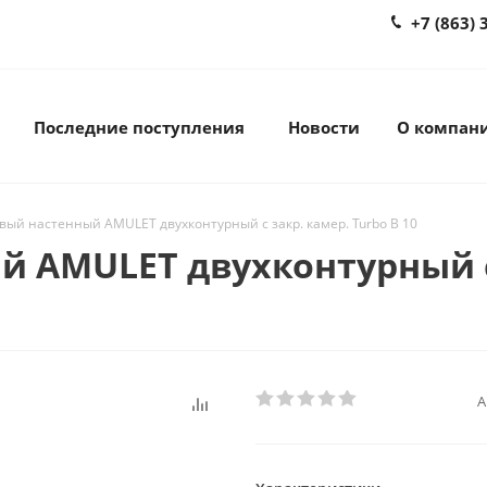
+7 (863) 
Последние поступления
Новости
О компан
овый настенный AMULET двухконтурный с закр. камер. Turbo B 10
й AMULET двухконтурный с 
А