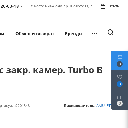
320-03-18
г. Ростов-на-Дону,
пр. Шолохова, 7
Войти
ии
Обмен и возврат
Бренды
0
закр. камер. Turbo B
0
0
ртикул:
a2201348
Производитель:
AMULET