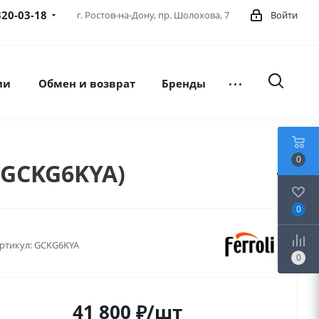
320-03-18
г. Ростов-на-Дону,
пр. Шолохова, 7
Войти
ии
Обмен и возврат
Бренды
0
(GCKG6KYA)
0
ртикул:
GCKG6KYA
0
41 800
₽
/шт