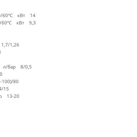
 80/60°С кВт 14
80/60°С кВт 9,3
1,7/1,26
3
я л/бар 8/0,5
0
-100)/80
4/15
ар 13-20