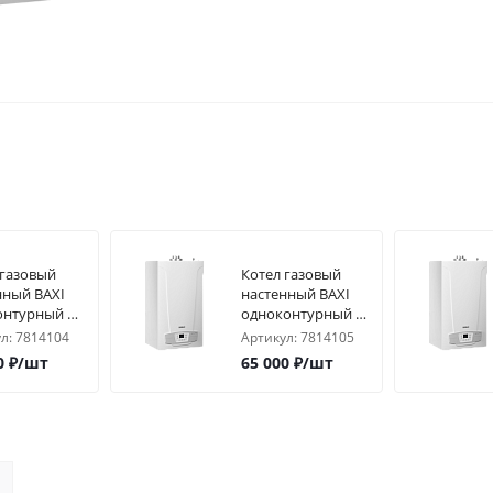
 газовый
Котел газовый
нный BAXI
настенный BAXI
онтурный с
одноконтурный с
камер. ECO
закр. камер. ECO
л:
7814104
Артикул:
7814105
4F
LIFE 1.24F
0
₽
/шт
65 000
₽
/шт