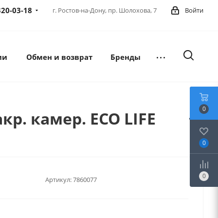
320-03-18
г. Ростов-на-Дону,
пр. Шолохова, 7
Войти
ии
Обмен и возврат
Бренды
0
р. камер. ECO LIFE
0
0
Артикул:
7860077