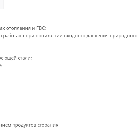
х отопления и ГВС;
о работают при понижении входного давления природного 
веющей стали;
е
ием продуктов сгорания