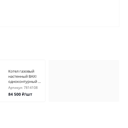
Котел газовый
настенный BAXI
одноконтурный с
закр. камер. ECO
Артикул:
7814108
LIFE 1.31F
84 500
₽
/шт