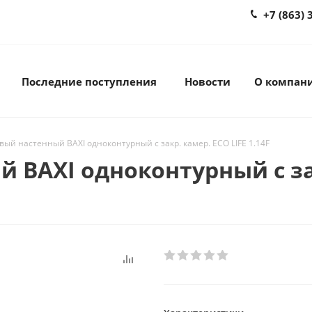
+7 (863) 
Последние поступления
Новости
О компан
вый настенный BAXI одноконтурный с закр. камер. ECO LIFE 1.14F
 BAXI одноконтурный с зак