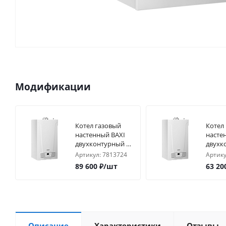
Модификации
Котел газовый
Котел
настенный BAXI
насте
двухконтурный с
двухк
закр. камер. ECO
закр. 
Артикул:
7813724
Артику
LIFE 31F
LIFE 2
89 600
₽
/шт
63 20
Описание
Характеристики
Отзывы