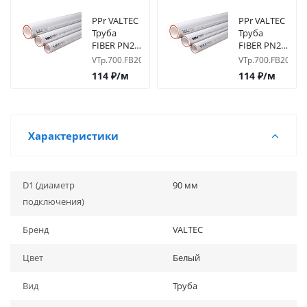
PPr VALTEC
PPr VALTEC
Труба
Труба
FIBER PN20
FIBER PN20
Армированная
по 2м
VTp.700.FB20.20
VTp.700.FB20.20.
СТЕКЛОВОЛОКНОМ
Армированная
114
₽
/м
114
₽
/м
D20
СТЕКЛОВОЛОК
D20
Характеристики
D1 (диаметр
90 мм
подключения)
Бренд
VALTEC
Цвет
Белый
Вид
Труба