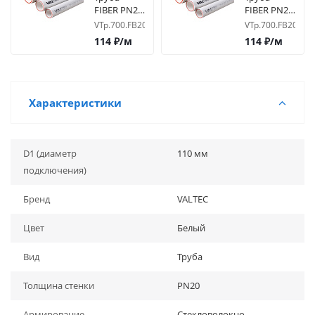
FIBER PN20
FIBER PN20
Армированная
по 2м
VTp.700.FB20.20
VTp.700.FB20.20.
СТЕКЛОВОЛОКНОМ
Армированная
114
₽
/м
114
₽
/м
D20
СТЕКЛОВОЛОК
D20
Характеристики
D1 (диаметр
110 мм
подключения)
Бренд
VALTEC
Цвет
Белый
Вид
Труба
Толщина стенки
PN20
Армирование
Стекловолокно