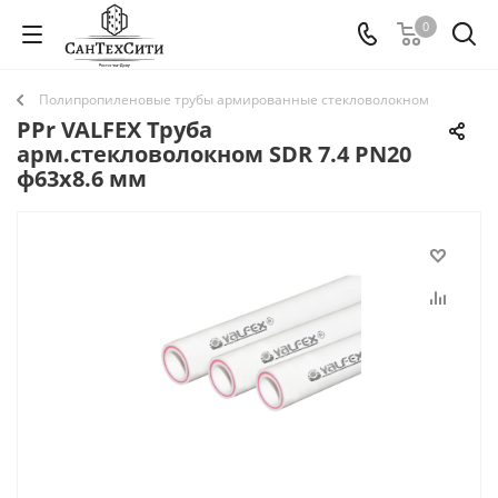
0
Полипропиленовые трубы армированные стекловолокном
PPr VALFEX Труба
арм.стекловолокном SDR 7.4 PN20
ф63х8.6 мм