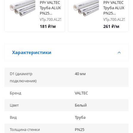
PPr VALTEC
PPr VALTEC
Труба ALUX
Труба ALUX
PN25
PN25
Армированная
Армированная
VTp.700.AL25.20
VTp.700.AL25.25
алюминием
алюминием
181
₽
/м
261
₽
/м
D20
D25
Характеристики
D1 (диаметр
40 мм
подключения)
Бренд
VALTEC
Цвет
Белый
Вид
Труба
Толщина стенки
PN25