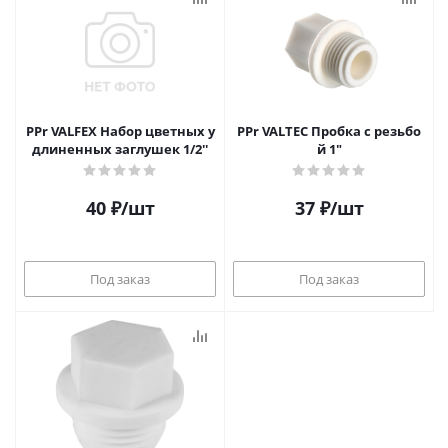
PPr VALFEX Набор цветных у
PPr VALTEC Пробка с резьбо
длиненных заглушек 1/2''
й 1"
40
₽
/шт
37
₽
/шт
Под заказ
Под заказ