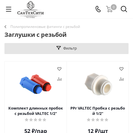
0
Полипропиленовые фитинги с резьбой
Заглушки с резьбой
Фильтр
Комплект длинных пробок
PPr VALTEC Пробка с резьбо
с резьбой VALTEC 1/2"
й 1/2"
52
₽
/пар
12
₽
/шт