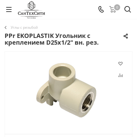
0
Углы с резьбой
PPr EKOPLASTIK Угольник с
креплением D25х1/2" вн. рез.